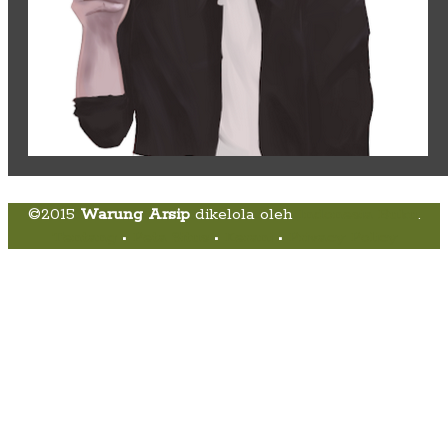
©2015
Warung Arsip
dikelola oleh
Indonesia Buku
.
Tentang
•
Peta Situs
•
Kerani
•
Privacy Policy