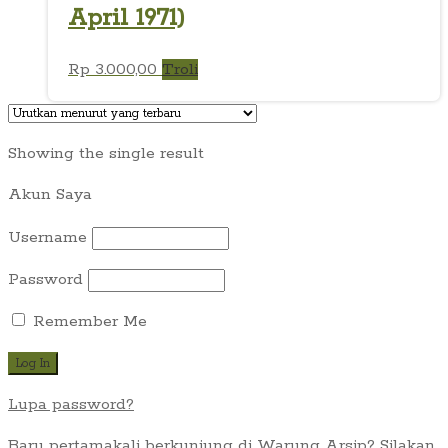
April 1971)
Rp
3.000,00
Troli
Showing the single result
Akun Saya
Username
Password
Remember Me
Lupa password?
Baru pertamakali berkunjung di Warung Arsip? Silakan