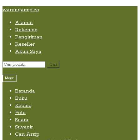
Skip
Skip
Skip
warungarsip.co
to
to
to
Alamat
content
navigation
content
Rekening
Pengiriman
Reseller
Akun Saya
Pencarian
Cari
untuk:
Menu
Beranda
Buku
Kliping
Foto
Suara
Suvenir
Cari Arsip