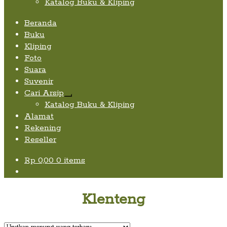
Katalog Buku & Kliping
Beranda
Buku
Kliping
Foto
Suara
Suvenir
Cari Arsip
Expand
Katalog Buku & Kliping
child
Alamat
menu
Rekening
Reseller
Rp
0,00
0 items
Klenteng