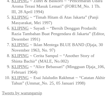
KLIPING
~ Zuhri & Baskoro ~ “Pencemaran Udara
Aroma Terasi Masuk Lemari” (FORUM_No. 1 Th.
III, 28 April 1994)
KLIPING
~ “Timah Hitam di Atas Jakarta” (Panji
Masyarakat, Mei 1997)
KLIPING
~ Sayadi ~ “Bersih Denggan Prodasih:
Razia Tambahan Buat Pengendara di Jakarta” (Editor,
Desember 1991)
KLIPING
~ Iklan Mentega BLUE BAND (Djaja, 30
November 1963, No. 97)
KLIPING
~ Cerita Sampul ~ “Another Story of
Shinta Bachir” (MALE, No.002)
KLIPING
~ “Alice Bebassari” (Mingguan Djaja_106,
Februari 1964)
KLIPING
~ Esai Jalaludin Rakhmat ~ “Catatan Akhir
Tahun” (Ummat_No. 25, 05 Januari 1998)
Tweets by warungarsip