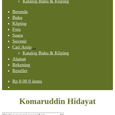
Katalog Buku & Kliping
Beranda
Buku
Kliping
Foto
Suara
Suvenir
Cari Arsip
Expand
Katalog Buku & Kliping
child
Alamat
menu
Rekening
Reseller
Rp
0,00
0 items
Komaruddin Hidayat