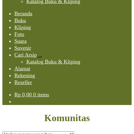
Katalog Buku & Kliping
Beranda
Buku
Kliping
Foto
Suara
Suvenir
Cari Arsip
Expand
Katalog Buku & Kliping
child
Alamat
menu
Rekening
Reseller
Rp
0,00
0 items
Komunitas