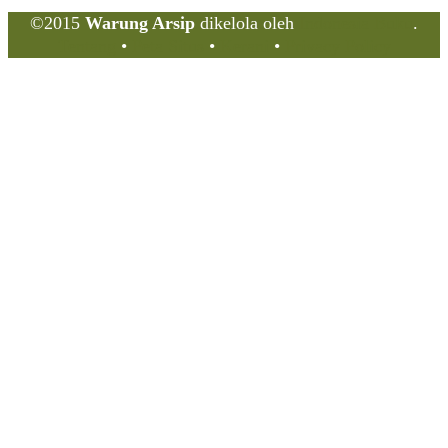
©2015
Warung Arsip
dikelola oleh
Indonesia Buku
.
Tentang
•
Peta Situs
•
Kerani
•
Privacy Policy