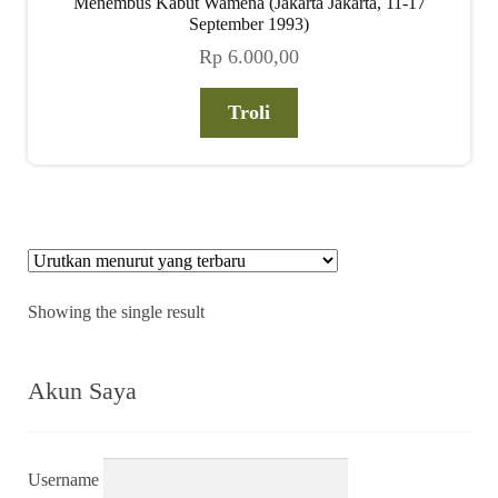
Menembus Kabut Wamena (Jakarta Jakarta, 11-17
child
September 1993)
menu
Rp
6.000,00
Alamat
Troli
Rekening
Reseller
Showing the single result
Akun Saya
Username