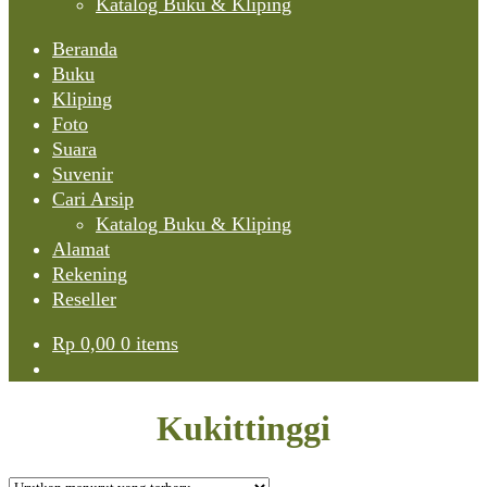
Katalog Buku & Kliping
Beranda
Buku
Kliping
Foto
Suara
Suvenir
Cari Arsip
Katalog Buku & Kliping
Alamat
Rekening
Reseller
Rp
0,00
0 items
Kukittinggi