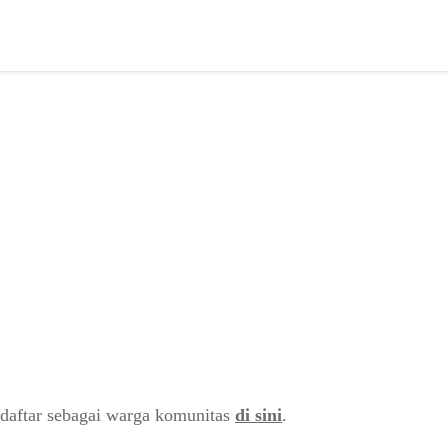
daftar sebagai warga komunitas
di sini
.