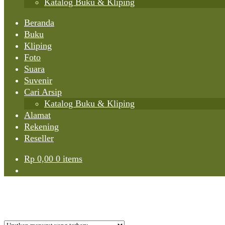
Katalog Buku & Kliping
Beranda
Buku
Kliping
Foto
Suara
Suvenir
Cari Arsip
Katalog Buku & Kliping
Alamat
Rekening
Reseller
Rp
0,00
0 items