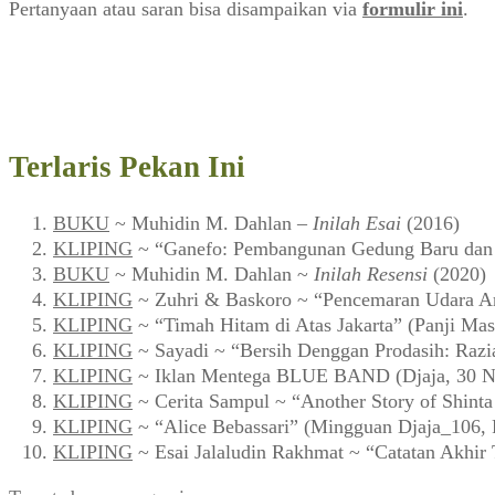
Pertanyaan atau saran bisa disampaikan via
formulir ini
.
Terlaris Pekan Ini
BUKU
~ Muhidin M. Dahlan –
Inilah Esai
(2016)
KLIPING
~ “Ganefo: Pembangunan Gedung Baru dan F
BUKU
~ Muhidin M. Dahlan ~
Inilah Resensi
(2020)
KLIPING
~ Zuhri & Baskoro ~ “Pencemaran Udara Ar
KLIPING
~ “Timah Hitam di Atas Jakarta” (Panji Mas
KLIPING
~ Sayadi ~ “Bersih Denggan Prodasih: Razi
KLIPING
~ Iklan Mentega BLUE BAND (Djaja, 30 N
KLIPING
~ Cerita Sampul ~ “Another Story of Shint
KLIPING
~ “Alice Bebassari” (Mingguan Djaja_106, 
KLIPING
~ Esai Jalaludin Rakhmat ~ “Catatan Akhir