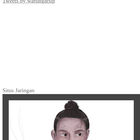
Tweets by warungarsip
Situs Jaringan