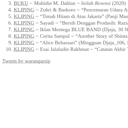
BUKU
~ Muhidin M. Dahlan ~
Inilah Resensi
(2020)
KLIPING
~ Zuhri & Baskoro ~ “Pencemaran Udara Ar
KLIPING
~ “Timah Hitam di Atas Jakarta” (Panji Mas
KLIPING
~ Sayadi ~ “Bersih Denggan Prodasih: Razi
KLIPING
~ Iklan Mentega BLUE BAND (Djaja, 30 N
KLIPING
~ Cerita Sampul ~ “Another Story of Shint
KLIPING
~ “Alice Bebassari” (Mingguan Djaja_106, 
KLIPING
~ Esai Jalaludin Rakhmat ~ “Catatan Akhir
Tweets by warungarsip