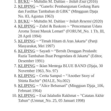
BUKU
~ Muhidin M. Dahlan –
Inilah Esai
(2016)
KLIPING
~ “Ganefo: Pembangunan Gedung Baru
dan Fasilitas Tambahan di GBK” (Mingguan Djaja
No. 83, Agustus 1963)
BUKU
~ Muhidin M. Dahlan ~
Inilah Resensi
(2020)
KLIPING
~ Zuhri & Baskoro ~ “Pencemaran Udara
Aroma Terasi Masuk Lemari” (FORUM_No. 1 Th. III,
28 April 1994)
KLIPING
~ “Timah Hitam di Atas Jakarta” (Panji
Masyarakat, Mei 1997)
KLIPING
~ Sayadi ~ “Bersih Denggan Prodasih:
Razia Tambahan Buat Pengendara di Jakarta” (Editor,
Desember 1991)
KLIPING
~ Iklan Mentega BLUE BAND (Djaja, 30
November 1963, No. 97)
KLIPING
~ Cerita Sampul ~ “Another Story of
Shinta Bachir” (MALE, No.002)
KLIPING
~ “Alice Bebassari” (Mingguan Djaja_106,
Februari 1964)
KLIPING
~ Esai Jalaludin Rakhmat ~ “Catatan Akhir
Tahun” (Ummat_No. 25, 05 Januari 1998)