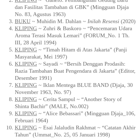
KLIPING
~ “Ganefo: Pembangunan Gedung Baru
dan Fasilitas Tambahan di GBK” (Mingguan Djaja
No. 83, Agustus 1963)
BUKU
~ Muhidin M. Dahlan ~
Inilah Resensi
(2020)
KLIPING
~ Zuhri & Baskoro ~ “Pencemaran Udara
Aroma Terasi Masuk Lemari” (FORUM_No. 1 Th.
III, 28 April 1994)
KLIPING
~ “Timah Hitam di Atas Jakarta” (Panji
Masyarakat, Mei 1997)
KLIPING
~ Sayadi ~ “Bersih Denggan Prodasih:
Razia Tambahan Buat Pengendara di Jakarta” (Editor,
Desember 1991)
KLIPING
~ Iklan Mentega BLUE BAND (Djaja, 30
November 1963, No. 97)
KLIPING
~ Cerita Sampul ~ “Another Story of
Shinta Bachir” (MALE, No.002)
KLIPING
~ “Alice Bebassari” (Mingguan Djaja_106,
Februari 1964)
KLIPING
~ Esai Jalaludin Rakhmat ~ “Catatan Akhir
Tahun” (Ummat_No. 25, 05 Januari 1998)