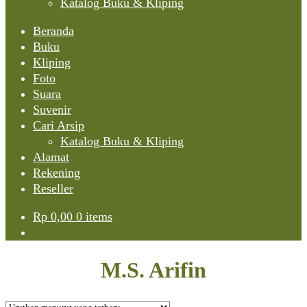
Katalog Buku & Kliping
Beranda
Buku
Kliping
Foto
Suara
Suvenir
Cari Arsip
Katalog Buku & Kliping
Alamat
Rekening
Reseller
Rp
0,00
0 items
M.S. Arifin