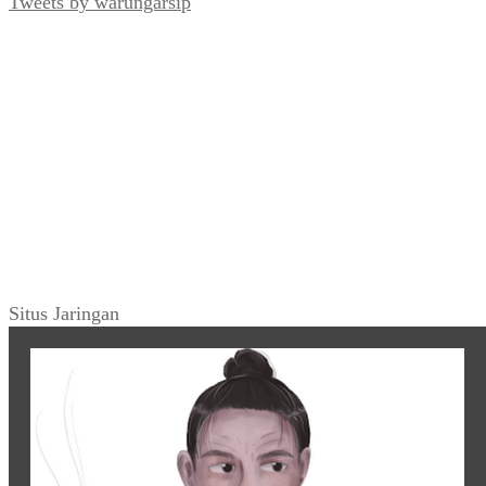
Tweets by warungarsip
Situs Jaringan