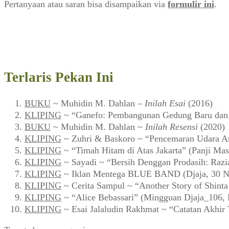
Pertanyaan atau saran bisa disampaikan via
formulir ini
.
Terlaris Pekan Ini
BUKU
~ Muhidin M. Dahlan –
Inilah Esai
(2016)
KLIPING
~ “Ganefo: Pembangunan Gedung Baru dan F
BUKU
~ Muhidin M. Dahlan ~
Inilah Resensi
(2020)
KLIPING
~ Zuhri & Baskoro ~ “Pencemaran Udara Ar
KLIPING
~ “Timah Hitam di Atas Jakarta” (Panji Mas
KLIPING
~ Sayadi ~ “Bersih Denggan Prodasih: Razi
KLIPING
~ Iklan Mentega BLUE BAND (Djaja, 30 N
KLIPING
~ Cerita Sampul ~ “Another Story of Shint
KLIPING
~ “Alice Bebassari” (Mingguan Djaja_106, 
KLIPING
~ Esai Jalaludin Rakhmat ~ “Catatan Akhir