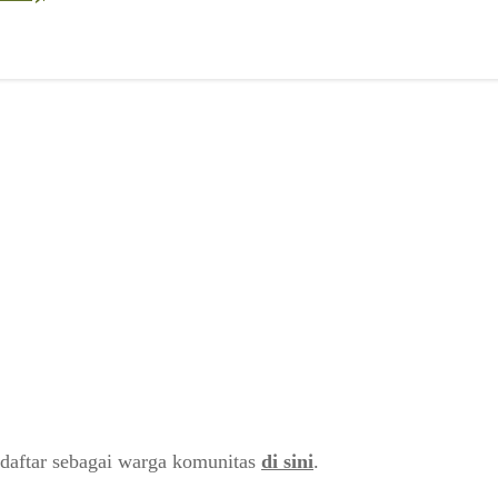
daftar sebagai warga komunitas
di sini
.