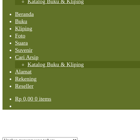
Katalog Buku & Kliping
Beranda
Buku
Kliping
Foto
Suara
Suvenir
Cari Arsip
Katalog Buku & Kliping
Alamat
Rekening
Reseller
Rp
0,00
0 items