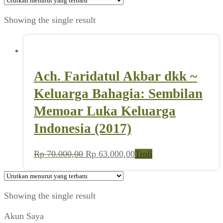
Showing the single result
Ach. Faridatul Akbar dkk ~
Keluarga Bahagia: Sembilan
Memoar Luka Keluarga
Indonesia (2017)
Harga
Harga
Rp
70.000,00
Rp
63.000,00
Troli
aslinya
saat
adalah:
ini
Rp 70.000,00.
adalah:
Showing the single result
Rp 63.000,00.
Akun Saya