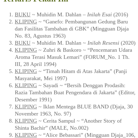
BUKU
~ Muhidin M. Dahlan –
Inilah Esai
(2016)
KLIPING
~ “Ganefo: Pembangunan Gedung Baru
dan Fasilitas Tambahan di GBK” (Mingguan Djaja
No. 83, Agustus 1963)
BUKU
~ Muhidin M. Dahlan ~
Inilah Resensi
(2020)
KLIPING
~ Zuhri & Baskoro ~ “Pencemaran Udara
Aroma Terasi Masuk Lemari” (FORUM_No. 1 Th.
III, 28 April 1994)
KLIPING
~ “Timah Hitam di Atas Jakarta” (Panji
Masyarakat, Mei 1997)
KLIPING
~ Sayadi ~ “Bersih Denggan Prodasih:
Razia Tambahan Buat Pengendara di Jakarta” (Editor,
Desember 1991)
KLIPING
~ Iklan Mentega BLUE BAND (Djaja, 30
November 1963, No. 97)
KLIPING
~ Cerita Sampul ~ “Another Story of
Shinta Bachir” (MALE, No.002)
KLIPING
~ “Alice Bebassari” (Mingguan Djaja_106,