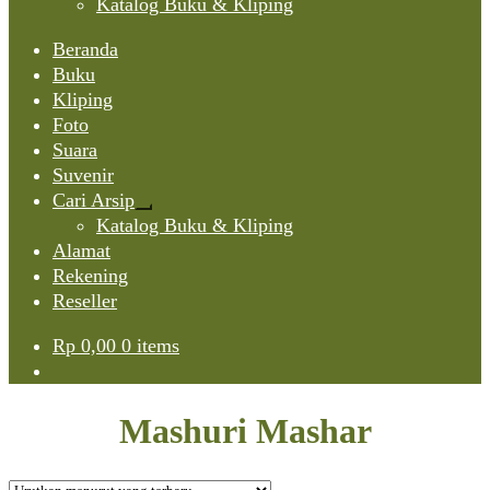
Katalog Buku & Kliping
Beranda
Buku
Kliping
Foto
Suara
Suvenir
Cari Arsip
Expand
Katalog Buku & Kliping
child
Alamat
menu
Rekening
Reseller
Rp
0,00
0 items
Mashuri Mashar