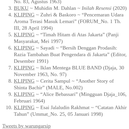
No. 83, Agustus 1963)
BUKU
~ Muhidin M. Dahlan ~
Inilah Resensi
(2020)
KLIPING
~ Zuhri & Baskoro ~ “Pencemaran Udara
Aroma Terasi Masuk Lemari” (FORUM_No. 1 Th.
III, 28 April 1994)
KLIPING
~ “Timah Hitam di Atas Jakarta” (Panji
Masyarakat, Mei 1997)
KLIPING
~ Sayadi ~ “Bersih Denggan Prodasih:
Razia Tambahan Buat Pengendara di Jakarta” (Editor,
Desember 1991)
KLIPING
~ Iklan Mentega BLUE BAND (Djaja, 30
November 1963, No. 97)
KLIPING
~ Cerita Sampul ~ “Another Story of
Shinta Bachir” (MALE, No.002)
KLIPING
~ “Alice Bebassari” (Mingguan Djaja_106,
Februari 1964)
KLIPING
~ Esai Jalaludin Rakhmat ~ “Catatan Akhir
Tahun” (Ummat_No. 25, 05 Januari 1998)
Tweets by warungarsip