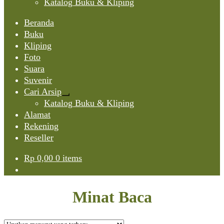
Katalog Buku & Kliping
Beranda
Buku
Kliping
Foto
Suara
Suvenir
Cari Arsip
Expand
Katalog Buku & Kliping
child
Alamat
menu
Rekening
Reseller
Rp
0,00
0 items
Minat Baca