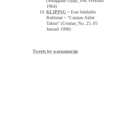
(Mingguan Djaja_106, Februari
1964)
KLIPING
~ Esai Jalaludin
Rakhmat ~ “Catatan Akhir
Tahun” (Ummat_No. 25, 05
Januari 1998)
Tweets by warungarsip