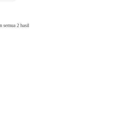
Diurutkan
 semua 2 hasil
menurut
yang
terbaru