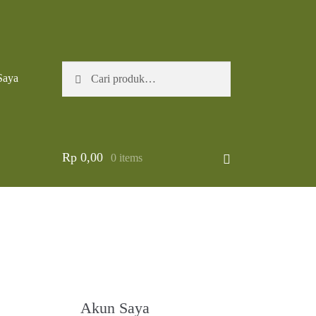
Pencarian
Cari
Saya
untuk:
Rp
0,00
0 items
Akun Saya