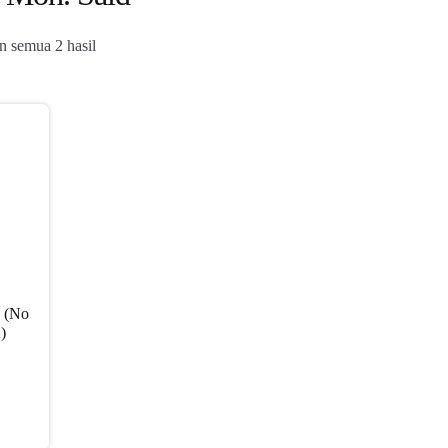
Diurutkan
 semua 2 hasil
menurut
yang
terbaru
a (No
)