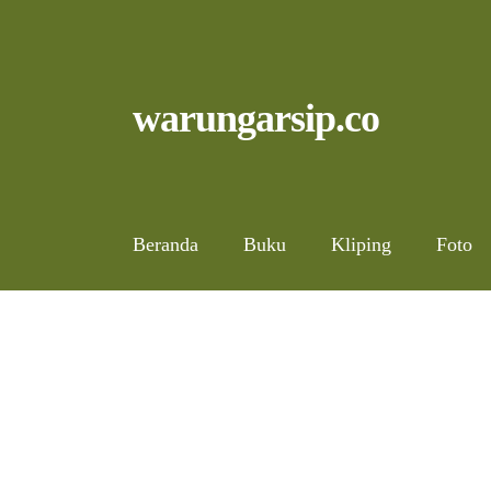
Skip
to
content
Skip
Skip
warungarsip.co
to
to
navigation
content
Beranda
Buku
Kliping
Foto