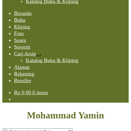
Katalog Buku & Kliping
Beranda
Buku
Kliping
Foto
Suara
Suvenir
Cari Arsip
Expand
Katalog Buku & Kliping
child
Alamat
menu
Rekening
Reseller
Rp
0,00
0 items
Mohammad Yamin