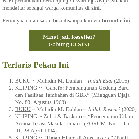
Baru pertamakali berkunjung di Warung Arsip? Silakan
mendaftar sebagai warga komunitas
di sini
.
Pertanyaan atau saran bisa disampaikan via
formulir ini
.
Terlaris Pekan Ini
BUKU
~ Muhidin M. Dahlan –
Inilah Esai
(2016)
KLIPING
~ “Ganefo: Pembangunan Gedung Baru
dan Fasilitas Tambahan di GBK” (Mingguan Djaja
No. 83, Agustus 1963)
BUKU
~ Muhidin M. Dahlan ~
Inilah Resensi
(2020)
KLIPING
~ Zuhri & Baskoro ~ “Pencemaran Udara
Aroma Terasi Masuk Lemari” (FORUM_No. 1 Th.
III, 28 April 1994)
KLIPING
~ “Timah Hitam di Atas Jakarta” (Panji