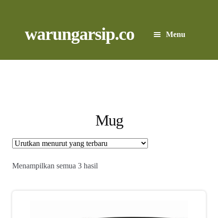
Skip
to
content
Skip
Skip
warungarsip.co
Menu
to
to
navigation
content
Beranda
Buku
Kliping
Mug
Foto
Suara
Diurutkan
Menampilkan semua 3 hasil
menurut
yang
Suvenir
terbaru
Expand
Cari Arsip