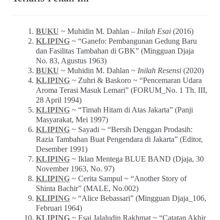
BUKU
~ Muhidin M. Dahlan –
Inilah Esai
(2016)
KLIPING
~ “Ganefo: Pembangunan Gedung Baru
dan Fasilitas Tambahan di GBK” (Mingguan Djaja
No. 83, Agustus 1963)
BUKU
~ Muhidin M. Dahlan ~
Inilah Resensi
(2020)
KLIPING
~ Zuhri & Baskoro ~ “Pencemaran Udara
Aroma Terasi Masuk Lemari” (FORUM_No. 1 Th. III,
28 April 1994)
KLIPING
~ “Timah Hitam di Atas Jakarta” (Panji
Masyarakat, Mei 1997)
KLIPING
~ Sayadi ~ “Bersih Denggan Prodasih:
Razia Tambahan Buat Pengendara di Jakarta” (Editor,
Desember 1991)
KLIPING
~ Iklan Mentega BLUE BAND (Djaja, 30
November 1963, No. 97)
KLIPING
~ Cerita Sampul ~ “Another Story of
Shinta Bachir” (MALE, No.002)
KLIPING
~ “Alice Bebassari” (Mingguan Djaja_106,
Februari 1964)
KLIPING
~ Esai Jalaludin Rakhmat ~ “Catatan Akhir