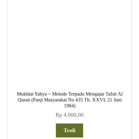
child
menu
Alamat
Rekening
Reseller
Mukhtar Yahya ~ Metode Terpadu Mengajar Tafsir Al
Quran (Panji Masyarakat No 435 Th. XXVI, 21 Juni
1984)
Rp
4.000,00
Troli