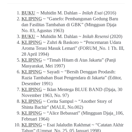
BUKU
~ Muhidin M. Dahlan –
Inilah Esai
(2016)
KLIPING
~ “Ganefo: Pembangunan Gedung Baru
dan Fasilitas Tambahan di GBK” (Mingguan Djaja
No. 83, Agustus 1963)
BUKU
~ Muhidin M. Dahlan ~
Inilah Resensi
(2020)
KLIPING
~ Zuhri & Baskoro ~ “Pencemaran Udara
Aroma Terasi Masuk Lemari” (FORUM_No. 1 Th. III,
28 April 1994)
KLIPING
~ “Timah Hitam di Atas Jakarta” (Panji
Masyarakat, Mei 1997)
KLIPING
~ Sayadi ~ “Bersih Denggan Prodasih:
Razia Tambahan Buat Pengendara di Jakarta” (Editor,
Desember 1991)
KLIPING
~ Iklan Mentega BLUE BAND (Djaja, 30
November 1963, No. 97)
KLIPING
~ Cerita Sampul ~ “Another Story of
Shinta Bachir” (MALE, No.002)
KLIPING
~ “Alice Bebassari” (Mingguan Djaja_106,
Februari 1964)
KLIPING
~ Esai Jalaludin Rakhmat ~ “Catatan Akhir
Tahun” (Ummat_No. 25, 05 Januari 1998)