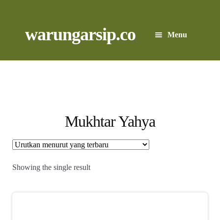
Skip
to
content
Skip
Skip
warungarsip.co
Menu
to
to
navigation
content
Beranda
Buku
Kliping
Mukhtar Yahya
Foto
Suara
Showing the single result
Suvenir
Expand
Cari Arsip