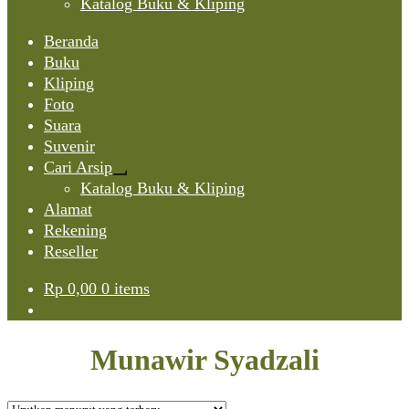
Katalog Buku & Kliping
Beranda
Buku
Kliping
Foto
Suara
Suvenir
Cari Arsip
Expand
Katalog Buku & Kliping
child
Alamat
menu
Rekening
Reseller
Rp
0,00
0 items
Munawir Syadzali