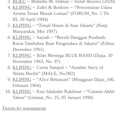
BUKU
~ Muhidin M. Dahlan ~
Inilah Resensi
(2020)
KLIPING
~ Zuhri & Baskoro ~ “Pencemaran Udara
Aroma Terasi Masuk Lemari” (FORUM_No. 1 Th.
III, 28 April 1994)
KLIPING
~ “Timah Hitam di Atas Jakarta” (Panji
Masyarakat, Mei 1997)
KLIPING
~ Sayadi ~ “Bersih Denggan Prodasih:
Razia Tambahan Buat Pengendara di Jakarta” (Editor,
Desember 1991)
KLIPING
~ Iklan Mentega BLUE BAND (Djaja, 30
November 1963, No. 97)
KLIPING
~ Cerita Sampul ~ “Another Story of
Shinta Bachir” (MALE, No.002)
KLIPING
~ “Alice Bebassari” (Mingguan Djaja_106,
Februari 1964)
KLIPING
~ Esai Jalaludin Rakhmat ~ “Catatan Akhir
Tahun” (Ummat_No. 25, 05 Januari 1998)
Tweets by warungarsip