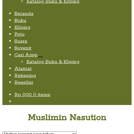
Katalog Buku & Kliping
Beranda
Buku
Kliping
Foto
Suara
Suvenir
Cari Arsip
Expand
Katalog Buku & Kliping
child
Alamat
menu
Rekening
Reseller
Rp
0,00
0 items
Muslimin Nasution