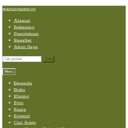
Skip
Skip
Skip
warungarsip.co
to
to
to
Alamat
content
navigation
content
Rekening
Pengiriman
Reseller
Akun Saya
Pencarian
Cari
untuk:
Menu
Beranda
Buku
Kliping
Foto
Suara
Suvenir
Cari Arsip