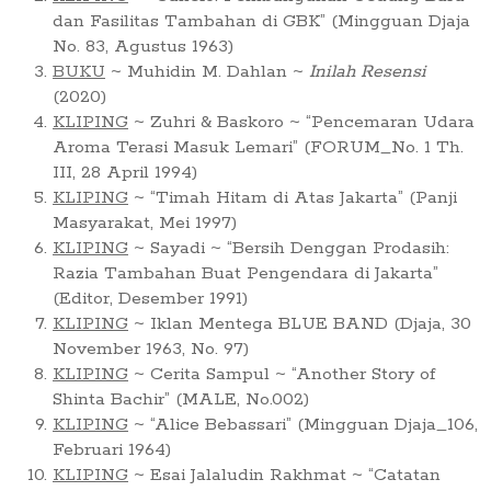
dan Fasilitas Tambahan di GBK” (Mingguan Djaja
No. 83, Agustus 1963)
BUKU
~ Muhidin M. Dahlan ~
Inilah Resensi
(2020)
KLIPING
~ Zuhri & Baskoro ~ “Pencemaran Udara
Aroma Terasi Masuk Lemari” (FORUM_No. 1 Th.
III, 28 April 1994)
KLIPING
~ “Timah Hitam di Atas Jakarta” (Panji
Masyarakat, Mei 1997)
KLIPING
~ Sayadi ~ “Bersih Denggan Prodasih:
Razia Tambahan Buat Pengendara di Jakarta”
(Editor, Desember 1991)
KLIPING
~ Iklan Mentega BLUE BAND (Djaja, 30
November 1963, No. 97)
KLIPING
~ Cerita Sampul ~ “Another Story of
Shinta Bachir” (MALE, No.002)
KLIPING
~ “Alice Bebassari” (Mingguan Djaja_106,
Februari 1964)
KLIPING
~ Esai Jalaludin Rakhmat ~ “Catatan