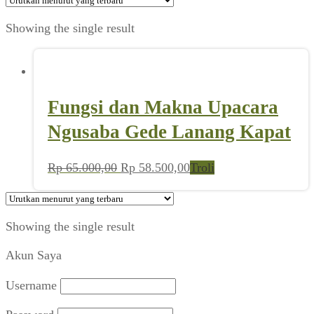
Showing the single result
Fungsi dan Makna Upacara
Ngusaba Gede Lanang Kapat
Harga
Harga
Rp
65.000,00
Rp
58.500,00
Troli
aslinya
saat
adalah:
ini
Rp 65.000,00.
adalah:
Showing the single result
Rp 58.500,00.
Akun Saya
Username