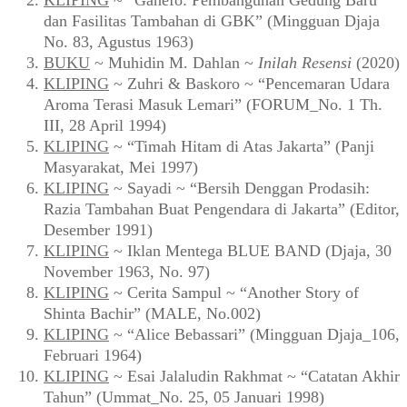
KLIPING
~ “Ganefo: Pembangunan Gedung Baru
dan Fasilitas Tambahan di GBK” (Mingguan Djaja
No. 83, Agustus 1963)
BUKU
~ Muhidin M. Dahlan ~
Inilah Resensi
(2020)
KLIPING
~ Zuhri & Baskoro ~ “Pencemaran Udara
Aroma Terasi Masuk Lemari” (FORUM_No. 1 Th.
III, 28 April 1994)
KLIPING
~ “Timah Hitam di Atas Jakarta” (Panji
Masyarakat, Mei 1997)
KLIPING
~ Sayadi ~ “Bersih Denggan Prodasih:
Razia Tambahan Buat Pengendara di Jakarta” (Editor,
Desember 1991)
KLIPING
~ Iklan Mentega BLUE BAND (Djaja, 30
November 1963, No. 97)
KLIPING
~ Cerita Sampul ~ “Another Story of
Shinta Bachir” (MALE, No.002)
KLIPING
~ “Alice Bebassari” (Mingguan Djaja_106,
Februari 1964)
KLIPING
~ Esai Jalaludin Rakhmat ~ “Catatan Akhir
Tahun” (Ummat_No. 25, 05 Januari 1998)