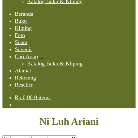
Katalog Buku & Kliping
Beranda
Buku
Kliping
Foto
Suara
Suvenir
Cari Arsip
Expand
Katalog Buku & Kliping
child
Alamat
menu
Rekening
Reseller
Rp
0,00
0 items
Ni Luh Ariani