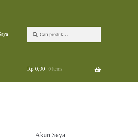
Pencarian
Cari
Saya
untuk:
Rp
0,00
0 items
Akun Saya