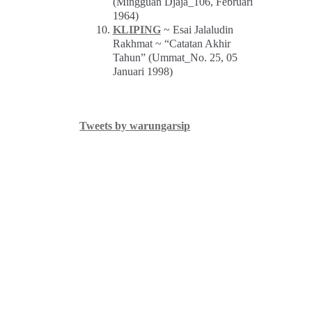
(Mingguan Djaja_106, Februari
1964)
KLIPING
~ Esai Jalaludin
Rakhmat ~ “Catatan Akhir
Tahun” (Ummat_No. 25, 05
Januari 1998)
Tweets by warungarsip