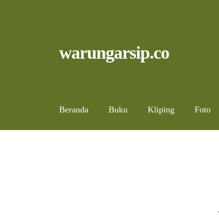
Skip
to
content
Skip
Skip
warungarsip.co
to
to
navigation
content
Beranda
Buku
Kliping
Foto