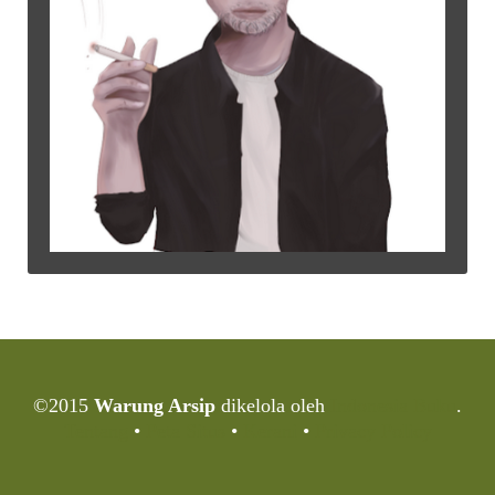
©2015
Warung Arsip
dikelola oleh
Indonesia Buku
.
Tentang
•
Peta Situs
•
Kerani
•
Privacy Policy