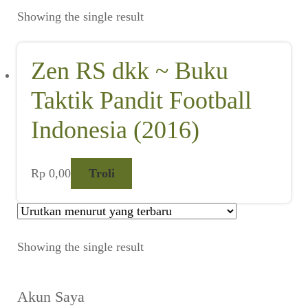
Suara
Showing the single result
Suvenir
Zen RS dkk ~ Buku
Expand
Cari Arsip
child
Taktik Pandit Football
menu
Alamat
Indonesia (2016)
Rekening
Rp
0,00
Troli
Reseller
Showing the single result
Akun Saya