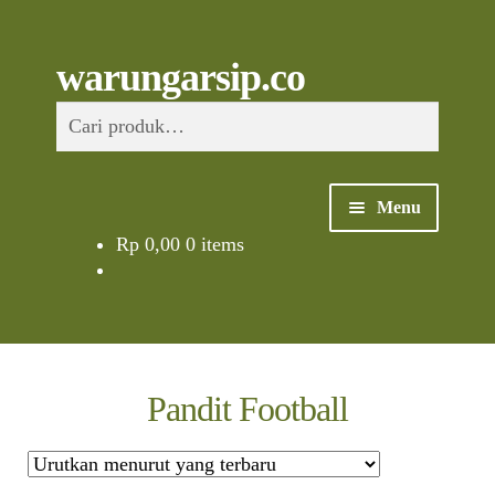
Skip
to
content
Skip
Skip
Cari
warungarsip.co
to
to
Pencarian
navigation
content
untuk:
Menu
Rp
0,00
0 items
Beranda
Buku
Kliping
Pandit Football
Foto