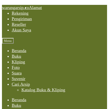
Skip
Skip
Skip
warungarsip.co
Alamat
to
to
to
Rekening
content
navigation
content
Pengiriman
Reseller
Akun Saya
Menu
Beranda
Buku
Kliping
Foto
Suara
Suvenir
Cari Arsip
Katalog Buku & Kliping
Beranda
Buku