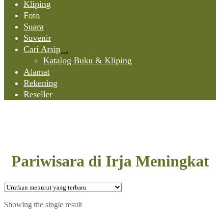
Kliping
Foto
Suara
Suvenir
Cari Arsip
Expand
Katalog Buku & Kliping
child
Alamat
menu
Rekening
Reseller
Pariwisara di Irja Meningkat
Showing the single result