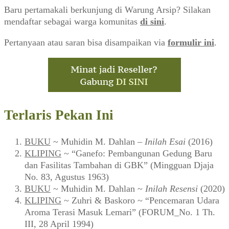
Baru pertamakali berkunjung di Warung Arsip? Silakan
mendaftar sebagai warga komunitas
di sini
.
Pertanyaan atau saran bisa disampaikan via
formulir ini
.
Terlaris Pekan Ini
BUKU
~ Muhidin M. Dahlan –
Inilah Esai
(2016)
KLIPING
~ “Ganefo: Pembangunan Gedung Baru
dan Fasilitas Tambahan di GBK” (Mingguan Djaja
No. 83, Agustus 1963)
BUKU
~ Muhidin M. Dahlan ~
Inilah Resensi
(2020)
KLIPING
~ Zuhri & Baskoro ~ “Pencemaran Udara
Aroma Terasi Masuk Lemari” (FORUM_No. 1 Th.
III, 28 April 1994)