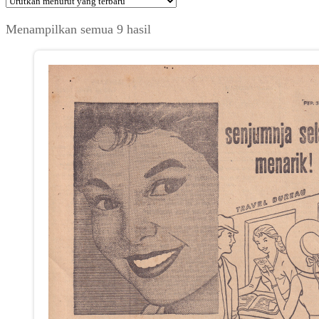
Diurutkan
Menampilkan semua 9 hasil
menurut
yang
terbaru