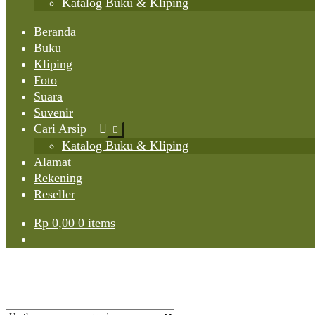
Katalog Buku & Kliping
Beranda
Buku
Kliping
Foto
Suara
Suvenir
Cari Arsip
Expand
child
Katalog Buku & Kliping
menu
Alamat
Rekening
Reseller
Rp
0,00
0 items