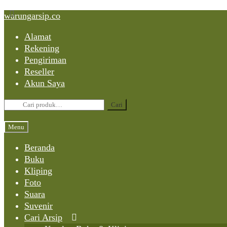
Skip
Skip
Skip
warungarsip.co
to
to
to
Alamat
content
navigation
content
Rekening
Pengiriman
Reseller
Akun Saya
Pencarian
Cari
untuk:
Menu
Beranda
Buku
Kliping
Foto
Suara
Suvenir
Cari Arsip