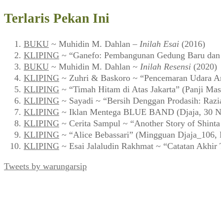
Terlaris Pekan Ini
BUKU
~ Muhidin M. Dahlan –
Inilah Esai
(2016)
KLIPING
~ “Ganefo: Pembangunan Gedung Baru dan F
BUKU
~ Muhidin M. Dahlan ~
Inilah Resensi
(2020)
KLIPING
~ Zuhri & Baskoro ~ “Pencemaran Udara Ar
KLIPING
~ “Timah Hitam di Atas Jakarta” (Panji Mas
KLIPING
~ Sayadi ~ “Bersih Denggan Prodasih: Razi
KLIPING
~ Iklan Mentega BLUE BAND (Djaja, 30 N
KLIPING
~ Cerita Sampul ~ “Another Story of Shint
KLIPING
~ “Alice Bebassari” (Mingguan Djaja_106, 
KLIPING
~ Esai Jalaludin Rakhmat ~ “Catatan Akhir
Tweets by warungarsip