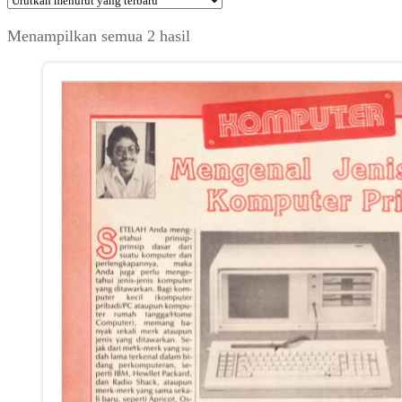
Diurutkan
Menampilkan semua 2 hasil
menurut
yang
terbaru