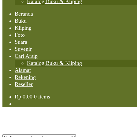
Katalog Buku & Kliping
Beranda
Buku
Kliping
Foto
Suara
Suvenir
Cari Arsip
Katalog Buku & Kliping
Alamat
Rekening
Reseller
Rp
0,00
0 items