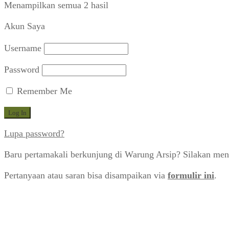
Diurutkan
Menampilkan semua 2 hasil
menurut
Akun Saya
yang
terbaru
Username
Password
Remember Me
Lupa password?
Baru pertamakali berkunjung di Warung Arsip? Silakan men
Pertanyaan atau saran bisa disampaikan via
formulir ini
.