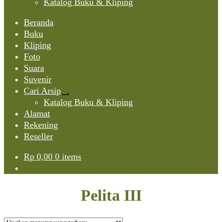
Katalog Buku & Kliping
Beranda
Buku
Kliping
Foto
Suara
Suvenir
Cari Arsip
Expand
Katalog Buku & Kliping
child
Alamat
menu
Rekening
Reseller
Rp
0,00
0 items
Pelita III