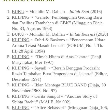
BUKU
~ Muhidin M. Dahlan –
Inilah Esai
(2016)
KLIPING
~ “Ganefo: Pembangunan Gedung Baru
dan Fasilitas Tambahan di GBK” (Mingguan Djaja
No. 83, Agustus 1963)
BUKU
~ Muhidin M. Dahlan ~
Inilah Resensi
(2020)
KLIPING
~ Zuhri & Baskoro ~ “Pencemaran Udara
Aroma Terasi Masuk Lemari” (FORUM_No. 1 Th.
III, 28 April 1994)
KLIPING
~ “Timah Hitam di Atas Jakarta” (Panji
Masyarakat, Mei 1997)
KLIPING
~ Sayadi ~ “Bersih Denggan Prodasih:
Razia Tambahan Buat Pengendara di Jakarta” (Editor,
Desember 1991)
KLIPING
~ Iklan Mentega BLUE BAND (Djaja, 30
November 1963, No. 97)
KLIPING
~ Cerita Sampul ~ “Another Story of
Shinta Bachir” (MALE, No.002)
KLIPING
~ “Alice Bebassari” (Mingguan Djaja_106,