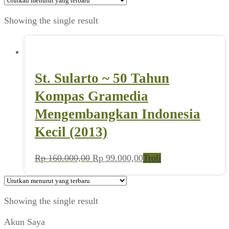
Showing the single result
St. Sularto ~ 50 Tahun
Kompas Gramedia
Mengembangkan Indonesia
Kecil (2013)
Harga
Harga
Rp
160.000,00
Rp
99.000,00
Troli
aslinya
saat
adalah:
ini
Rp 160.000,00.
adalah:
Showing the single result
Rp 99.000,00.
Akun Saya