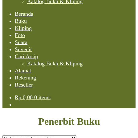
Katalog Buku & Kliping
Beranda
Buku
Kliping
Foto
Suara
Suvenir
Cari Arsip
Katalog Buku & Kliping
Alamat
Rekening
Reseller
Rp
0,00
0 items
Penerbit Buku