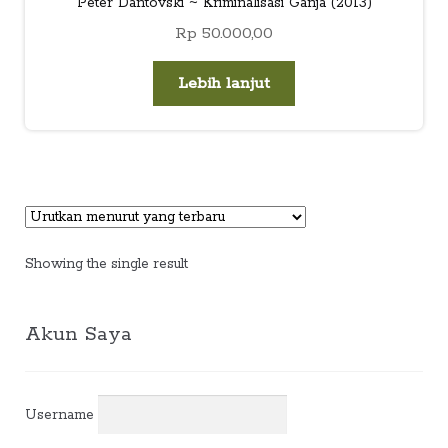
Peter Dantovski ~ Kriminalisasi Ganja (2013)
child
Rp
50.000,00
menu
Alamat
Lebih lanjut
Rekening
Reseller
Showing the single result
Akun Saya
Username