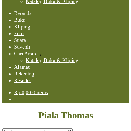
Katalog Buku & Kliping
Beranda
Buku
Kliping
Foto
Suara
Suvenir
Cari Arsip
Expand
Katalog Buku & Kliping
child
Alamat
menu
Rekening
Reseller
Rp
0,00
0 items
Piala Thomas