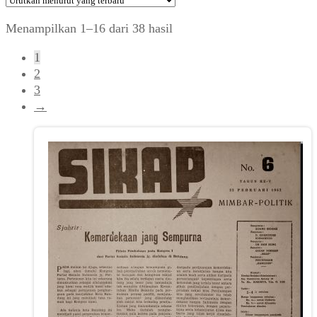
Diurutkan
Menampilkan 1–16 dari 38 hasil
menurut
1
yang
2
terbaru
3
→