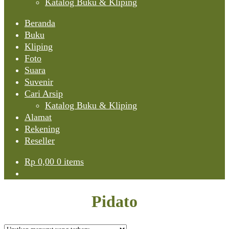
Katalog Buku & Kliping
Beranda
Buku
Kliping
Foto
Suara
Suvenir
Cari Arsip
Katalog Buku & Kliping
Alamat
Rekening
Reseller
Rp
0,00
0 items
Pidato