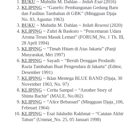
BUKU
~ Muhidin M. Dahlan –
Inilah Esai
(2016)
KLIPING
~ “Ganefo: Pembangunan Gedung Baru
dan Fasilitas Tambahan di GBK” (Mingguan Djaja
No. 83, Agustus 1963)
BUKU
~ Muhidin M. Dahlan ~
Inilah Resensi
(2020)
KLIPING
~ Zuhri & Baskoro ~ “Pencemaran Udara
Aroma Terasi Masuk Lemari” (FORUM_No. 1 Th. III,
28 April 1994)
KLIPING
~ “Timah Hitam di Atas Jakarta” (Panji
Masyarakat, Mei 1997)
KLIPING
~ Sayadi ~ “Bersih Denggan Prodasih:
Razia Tambahan Buat Pengendara di Jakarta” (Editor,
Desember 1991)
KLIPING
~ Iklan Mentega BLUE BAND (Djaja, 30
November 1963, No. 97)
KLIPING
~ Cerita Sampul ~ “Another Story of
Shinta Bachir” (MALE, No.002)
KLIPING
~ “Alice Bebassari” (Mingguan Djaja_106,
Februari 1964)
KLIPING
~ Esai Jalaludin Rakhmat ~ “Catatan Akhir
Tahun” (Ummat_No. 25, 05 Januari 1998)