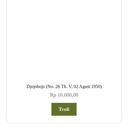
child
menu
Alamat
Rekening
Reseller
Djojobojo (No. 26 Th. V, 02 Agust 1950)
Rp
10.000,00
Troli