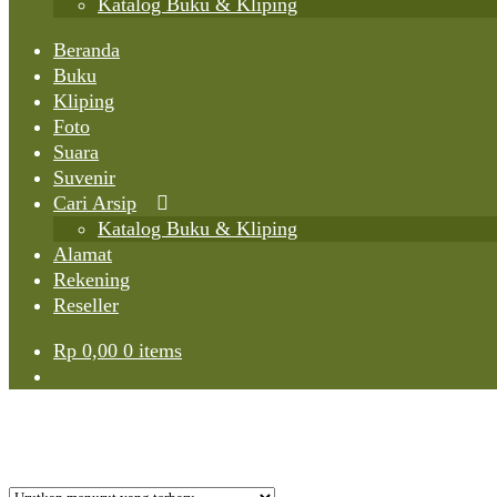
Katalog Buku & Kliping
Beranda
Buku
Kliping
Foto
Suara
Suvenir
Cari Arsip
Katalog Buku & Kliping
Alamat
Rekening
Reseller
Rp
0,00
0 items