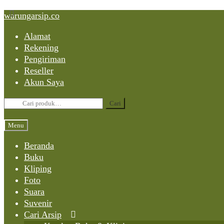
Skip
Skip
Skip
warungarsip.co
to
to
to
Alamat
content
navigation
content
Rekening
Pengiriman
Reseller
Akun Saya
Pencarian
Cari
untuk:
Menu
Beranda
Buku
Kliping
Foto
Suara
Suvenir
Cari Arsip