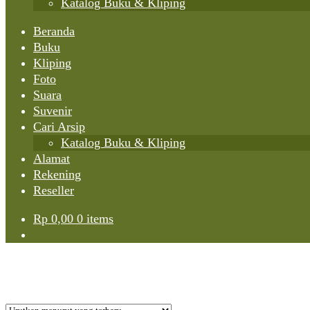
Katalog Buku & Kliping
Beranda
Buku
Kliping
Foto
Suara
Suvenir
Cari Arsip
Katalog Buku & Kliping
Alamat
Rekening
Reseller
Rp
0,00
0 items