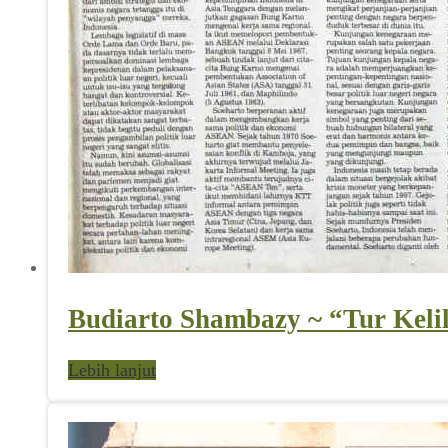
Budiarto Shambazy ~ “Tur Kelil
Lebih lanjut