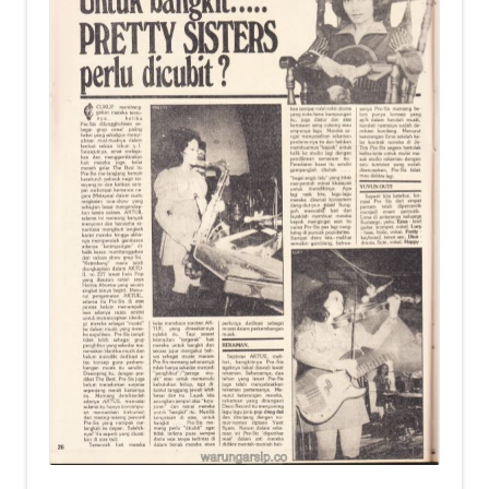
child
menu
Alamat
Rekening
Reseller