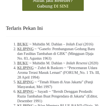
Terlaris Pekan Ini
BUKU
~ Muhidin M. Dahlan –
Inilah Esai
(2016)
KLIPING
~ “Ganefo: Pembangunan Gedung Baru
dan Fasilitas Tambahan di GBK” (Mingguan Djaja
No. 83, Agustus 1963)
BUKU
~ Muhidin M. Dahlan ~
Inilah Resensi
(2020)
KLIPING
~ Zuhri & Baskoro ~ “Pencemaran Udara
Aroma Terasi Masuk Lemari” (FORUM_No. 1 Th. III,
28 April 1994)
KLIPING
~ “Timah Hitam di Atas Jakarta” (Panji
Masyarakat, Mei 1997)
KLIPING
~ Sayadi ~ “Bersih Denggan Prodasih:
Razia Tambahan Buat Pengendara di Jakarta” (Editor,
Desember 1991)
KLIPING
~ Iklan Mentega BLUE BAND (Djaja, 30