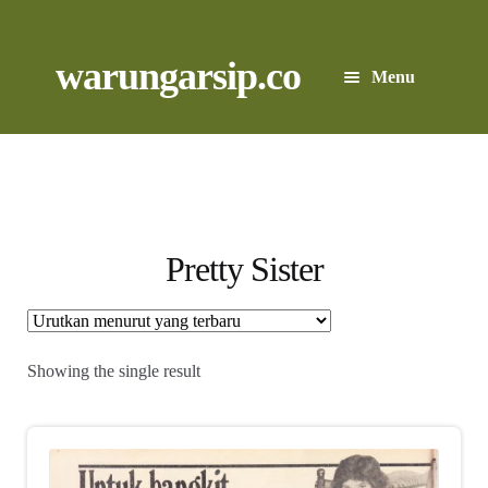
Skip
to
content
Skip
Skip
warungarsip.co
Menu
to
to
navigation
content
Beranda
Buku
Kliping
Pretty Sister
Foto
Suara
Showing the single result
Suvenir
Expand
Cari Arsip