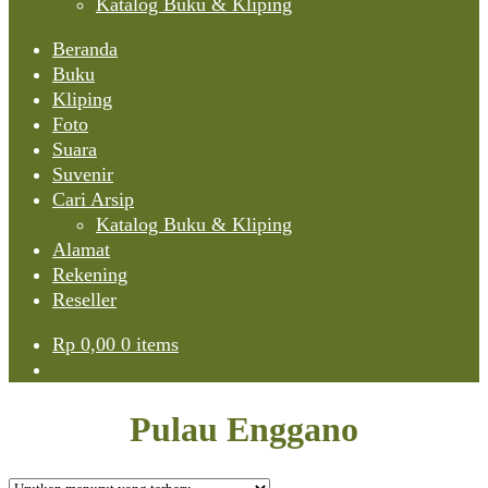
Katalog Buku & Kliping
Beranda
Buku
Kliping
Foto
Suara
Suvenir
Cari Arsip
Katalog Buku & Kliping
Alamat
Rekening
Reseller
Rp
0,00
0 items
Pulau Enggano