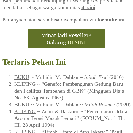
Baru pertamakali berkunjung di Warung Arsip? Silakan
mendaftar sebagai warga komunitas
di sini
.
Pertanyaan atau saran bisa disampaikan via
formulir ini
.
Terlaris Pekan Ini
BUKU
~ Muhidin M. Dahlan –
Inilah Esai
(2016)
KLIPING
~ “Ganefo: Pembangunan Gedung Baru
dan Fasilitas Tambahan di GBK” (Mingguan Djaja
No. 83, Agustus 1963)
BUKU
~ Muhidin M. Dahlan ~
Inilah Resensi
(2020)
KLIPING
~ Zuhri & Baskoro ~ “Pencemaran Udara
Aroma Terasi Masuk Lemari” (FORUM_No. 1 Th.
III, 28 April 1994)
KLIPING
~ “Timah Hitam di Atas Jakarta” (Panji