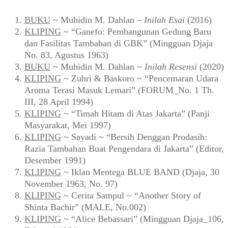
BUKU
~ Muhidin M. Dahlan –
Inilah Esai
(2016)
KLIPING
~ “Ganefo: Pembangunan Gedung Baru
dan Fasilitas Tambahan di GBK” (Mingguan Djaja
No. 83, Agustus 1963)
BUKU
~ Muhidin M. Dahlan ~
Inilah Resensi
(2020)
KLIPING
~ Zuhri & Baskoro ~ “Pencemaran Udara
Aroma Terasi Masuk Lemari” (FORUM_No. 1 Th.
III, 28 April 1994)
KLIPING
~ “Timah Hitam di Atas Jakarta” (Panji
Masyarakat, Mei 1997)
KLIPING
~ Sayadi ~ “Bersih Denggan Prodasih:
Razia Tambahan Buat Pengendara di Jakarta” (Editor,
Desember 1991)
KLIPING
~ Iklan Mentega BLUE BAND (Djaja, 30
November 1963, No. 97)
KLIPING
~ Cerita Sampul ~ “Another Story of
Shinta Bachir” (MALE, No.002)
KLIPING
~ “Alice Bebassari” (Mingguan Djaja_106,