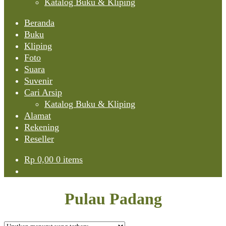
Katalog Buku & Kliping
Beranda
Buku
Kliping
Foto
Suara
Suvenir
Cari Arsip
Katalog Buku & Kliping
Alamat
Rekening
Reseller
Rp
0,00
0 items
Pulau Padang