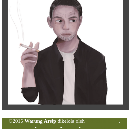
©2015
Warung Arsip
dikelola oleh
Indonesia Buku
.
Tentang
•
Peta Situs
•
Kerani
•
Privacy Policy