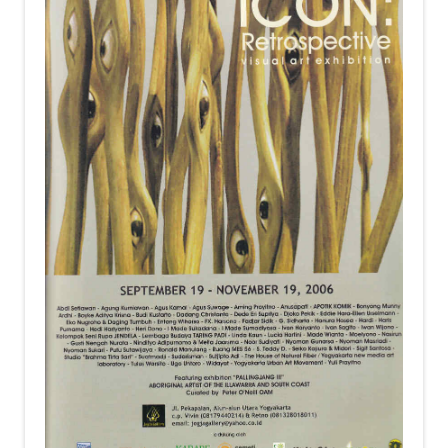
child
menu
Alamat
Rekening
Reseller