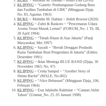
BUKU
~ Muhidin M. Dahlan –
Inilah Esai
(2016)
KLIPING
~ “Ganefo: Pembangunan Gedung Baru
dan Fasilitas Tambahan di GBK” (Mingguan Djaja
No. 83, Agustus 1963)
BUKU
~ Muhidin M. Dahlan ~
Inilah Resensi
(2020)
KLIPING
~ Zuhri & Baskoro ~ “Pencemaran Udara
Aroma Terasi Masuk Lemari” (FORUM_No. 1 Th. III,
28 April 1994)
KLIPING
~ “Timah Hitam di Atas Jakarta” (Panji
Masyarakat, Mei 1997)
KLIPING
~ Sayadi ~ “Bersih Denggan Prodasih:
Razia Tambahan Buat Pengendara di Jakarta” (Editor,
Desember 1991)
KLIPING
~ Iklan Mentega BLUE BAND (Djaja, 30
November 1963, No. 97)
KLIPING
~ Cerita Sampul ~ “Another Story of
Shinta Bachir” (MALE, No.002)
KLIPING
~ “Alice Bebassari” (Mingguan Djaja_106,
Februari 1964)
KLIPING
~ Esai Jalaludin Rakhmat ~ “Catatan Akhir
Tahun” (Ummat_No. 25, 05 Januari 1998)