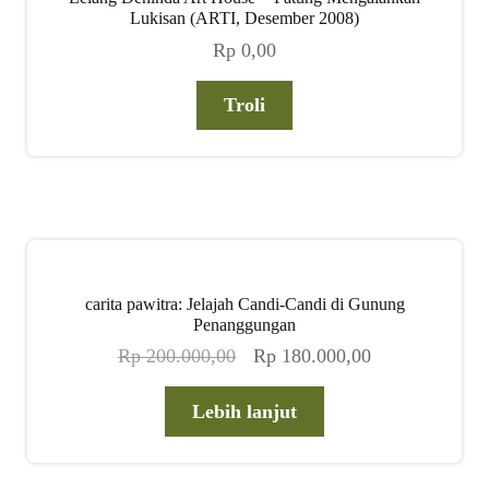
Lukisan (ARTI, Desember 2008)
Rp
0,00
Troli
carita pawitra: Jelajah Candi-Candi di Gunung
Penanggungan
Harga
Harga
Rp
200.000,00
Rp
180.000,00
aslinya
saat
adalah:
ini
Lebih lanjut
Rp 200.000,00.
adalah:
Rp 180.000,00