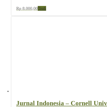
Rp
8.000,00
Troli
Jurnal Indonesia – Cornell Univ
Rp
0,00
Troli
Diurutkan
Menampilkan semua 3 hasil
menurut
Akun Saya
yang
terbaru
Username
Password