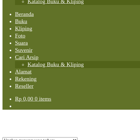
Katalog Buku & Kliping
Beranda
Buku
Kliping
Foto
Suara
Suvenir
Cari Arsip
Katalog Buku & Kliping
Alamat
Rekening
Reseller
Rp
0,00
0 items