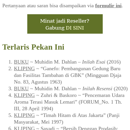
Pertanyaan atau saran bisa disampaikan via
formulir ini
.
Terlaris Pekan Ini
BUKU
~ Muhidin M. Dahlan –
Inilah Esai
(2016)
KLIPING
~ “Ganefo: Pembangunan Gedung Baru
dan Fasilitas Tambahan di GBK” (Mingguan Djaja
No. 83, Agustus 1963)
BUKU
~ Muhidin M. Dahlan ~
Inilah Resensi
(2020)
KLIPING
~ Zuhri & Baskoro ~ “Pencemaran Udara
Aroma Terasi Masuk Lemari” (FORUM_No. 1 Th.
III, 28 April 1994)
KLIPING
~ “Timah Hitam di Atas Jakarta” (Panji
Masyarakat, Mei 1997)
KLIPING
~ Sayadi ~ “Bersih Denggan Prodasih: