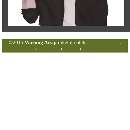
©2015
Warung Arsip
dikelola oleh
Indonesia Buku
.
Tentang
•
Peta Situs
•
Kerani
•
Privacy Policy