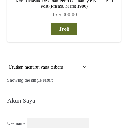
Koran Masuk Desa dan Permasalahannya: Kasus Bali
child
Post (Prisma, Maret 1980)
menu
Rp
5.000,00
Alamat
Troli
Rekening
Reseller
Showing the single result
Akun Saya
Username