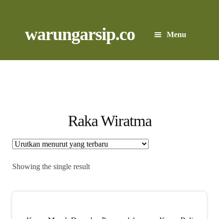
Skip
to
content
Skip
Skip
warungarsip.co
Menu
to
to
navigation
content
Beranda
Buku
Kliping
Raka Wiratma
Foto
Suara
Showing the single result
Suvenir
Expand
Cari Arsip