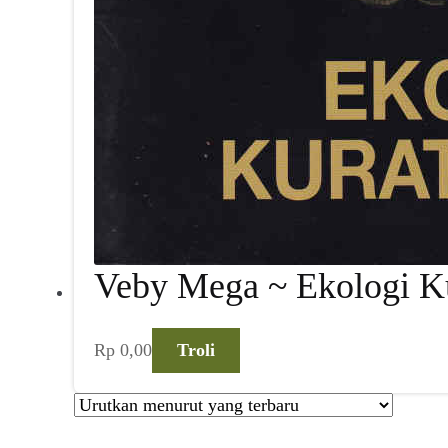
Veby Mega ~ Ekologi Ku
Rp
0,00
Troli