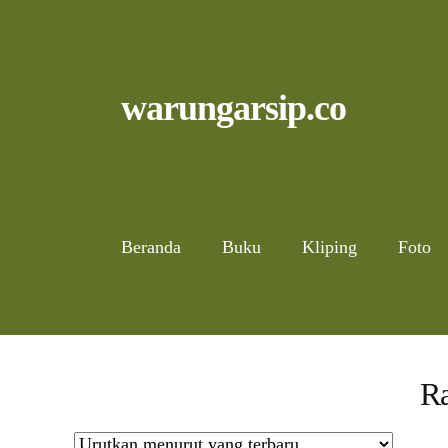
Skip
to
content
Skip
Skip
warungarsip.co
to
to
navigation
content
Beranda
Buku
Kliping
Foto
Ra