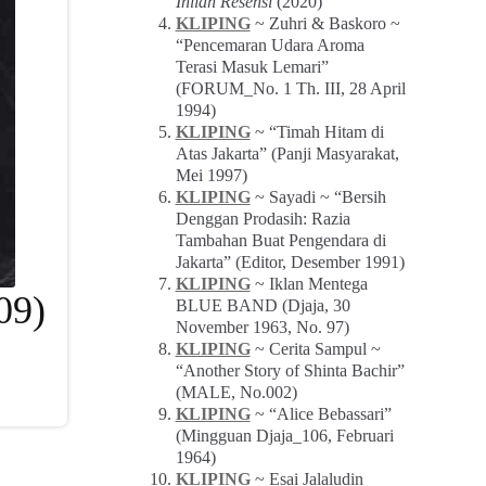
Inilah Resensi
(2020)
KLIPING
~ Zuhri & Baskoro ~
“Pencemaran Udara Aroma
Terasi Masuk Lemari”
(FORUM_No. 1 Th. III, 28 April
1994)
KLIPING
~ “Timah Hitam di
Atas Jakarta” (Panji Masyarakat,
Mei 1997)
KLIPING
~ Sayadi ~ “Bersih
Denggan Prodasih: Razia
Tambahan Buat Pengendara di
Jakarta” (Editor, Desember 1991)
KLIPING
~ Iklan Mentega
09)
BLUE BAND (Djaja, 30
November 1963, No. 97)
KLIPING
~ Cerita Sampul ~
“Another Story of Shinta Bachir”
(MALE, No.002)
KLIPING
~ “Alice Bebassari”
(Mingguan Djaja_106, Februari
1964)
KLIPING
~ Esai Jalaludin