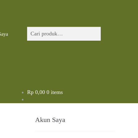
Pencarian
Cari
Saya
untuk:
Rp
0,00
0 items
Akun Saya