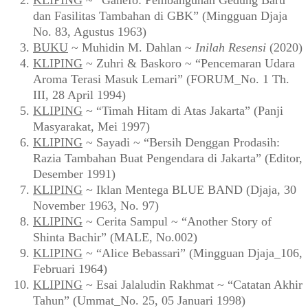
KLIPING
~ “Ganefo: Pembangunan Gedung Baru
dan Fasilitas Tambahan di GBK” (Mingguan Djaja
No. 83, Agustus 1963)
BUKU
~ Muhidin M. Dahlan ~
Inilah Resensi
(2020)
KLIPING
~ Zuhri & Baskoro ~ “Pencemaran Udara
Aroma Terasi Masuk Lemari” (FORUM_No. 1 Th.
III, 28 April 1994)
KLIPING
~ “Timah Hitam di Atas Jakarta” (Panji
Masyarakat, Mei 1997)
KLIPING
~ Sayadi ~ “Bersih Denggan Prodasih:
Razia Tambahan Buat Pengendara di Jakarta” (Editor,
Desember 1991)
KLIPING
~ Iklan Mentega BLUE BAND (Djaja, 30
November 1963, No. 97)
KLIPING
~ Cerita Sampul ~ “Another Story of
Shinta Bachir” (MALE, No.002)
KLIPING
~ “Alice Bebassari” (Mingguan Djaja_106,
Februari 1964)
KLIPING
~ Esai Jalaludin Rakhmat ~ “Catatan Akhir
Tahun” (Ummat_No. 25, 05 Januari 1998)