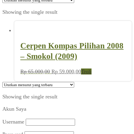
Showing the single result
Cerpen Kompas Pilihan 2008
– Smokol (2009)
Harga
Harga
Rp
65.000,00
Rp
59.000,00
Troli
aslinya
saat
adalah:
ini
Rp 65.000,00.
adalah:
Showing the single result
Rp 59.000,00.
Akun Saya
Username