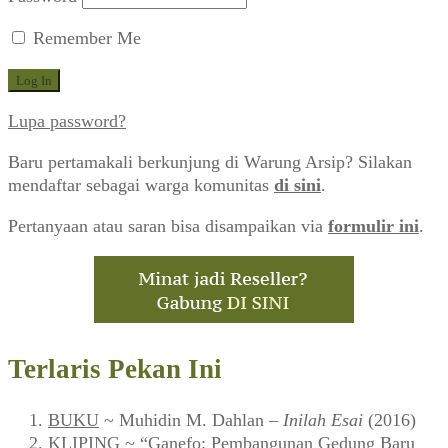
Remember Me
Lupa password?
Baru pertamakali berkunjung di Warung Arsip? Silakan
mendaftar sebagai warga komunitas
di sini
.
Pertanyaan atau saran bisa disampaikan via
formulir ini
.
Terlaris Pekan Ini
BUKU
~ Muhidin M. Dahlan –
Inilah Esai
(2016)
KLIPING
~ “Ganefo: Pembangunan Gedung Baru