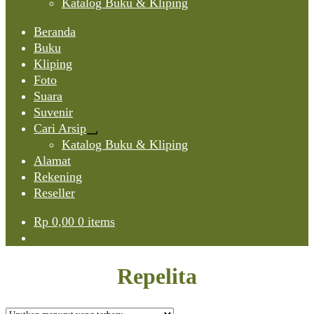
Katalog Buku & Kliping
Beranda
Buku
Kliping
Foto
Suara
Suvenir
Cari Arsip
Expand
Katalog Buku & Kliping
child
Alamat
menu
Rekening
Reseller
Rp
0,00
0 items
Repelita