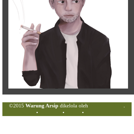
©2015
Warung Arsip
dikelola oleh
Indonesia Buku
.
Tentang
•
Peta Situs
•
Kerani
•
Privacy Policy