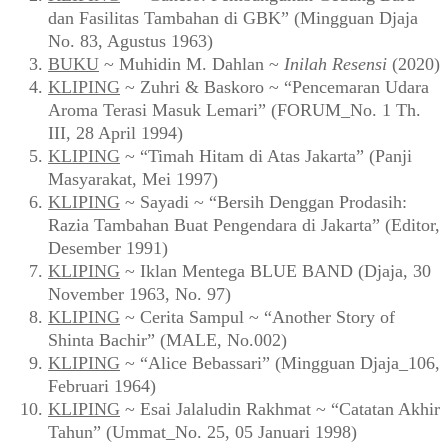
dan Fasilitas Tambahan di GBK” (Mingguan Djaja
No. 83, Agustus 1963)
BUKU
~ Muhidin M. Dahlan ~
Inilah Resensi
(2020)
KLIPING
~ Zuhri & Baskoro ~ “Pencemaran Udara
Aroma Terasi Masuk Lemari” (FORUM_No. 1 Th.
III, 28 April 1994)
KLIPING
~ “Timah Hitam di Atas Jakarta” (Panji
Masyarakat, Mei 1997)
KLIPING
~ Sayadi ~ “Bersih Denggan Prodasih:
Razia Tambahan Buat Pengendara di Jakarta” (Editor,
Desember 1991)
KLIPING
~ Iklan Mentega BLUE BAND (Djaja, 30
November 1963, No. 97)
KLIPING
~ Cerita Sampul ~ “Another Story of
Shinta Bachir” (MALE, No.002)
KLIPING
~ “Alice Bebassari” (Mingguan Djaja_106,
Februari 1964)
KLIPING
~ Esai Jalaludin Rakhmat ~ “Catatan Akhir
Tahun” (Ummat_No. 25, 05 Januari 1998)