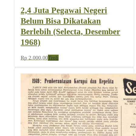
2,4 Juta Pegawai Negeri
Belum Bisa Dikatakan
Berlebih (Selecta, Desember
1968)
Rp
2.000,00
Troli