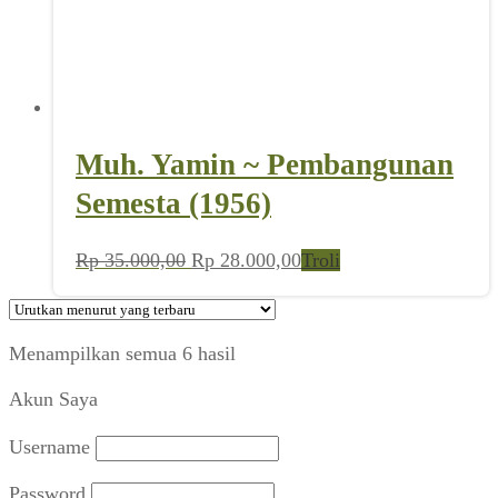
Muh. Yamin ~ Pembangunan
Semesta (1956)
Harga
Harga
Rp
35.000,00
Rp
28.000,00
Troli
aslinya
saat
adalah:
ini
Rp 35.000,00.
adalah:
Diurutkan
Menampilkan semua 6 hasil
Rp 28.000,00.
menurut
Akun Saya
yang
terbaru
Username
Password