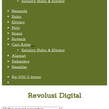
Katalog Buku & Kliping
Beranda
Buku
Kliping
Foto
Suara
Suvenir
Cari Arsip
Expand
Katalog Buku & Kliping
child
Alamat
menu
Rekening
Reseller
Rp
0,00
0 items
Revolusi Digital