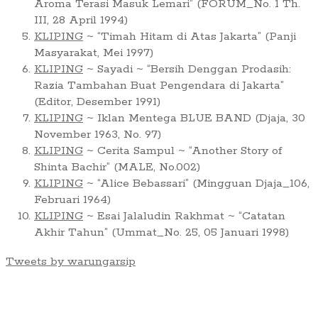
Aroma Terasi Masuk Lemari” (FORUM_No. 1 Th.
III, 28 April 1994)
KLIPING
~ “Timah Hitam di Atas Jakarta” (Panji
Masyarakat, Mei 1997)
KLIPING
~ Sayadi ~ “Bersih Denggan Prodasih:
Razia Tambahan Buat Pengendara di Jakarta”
(Editor, Desember 1991)
KLIPING
~ Iklan Mentega BLUE BAND (Djaja, 30
November 1963, No. 97)
KLIPING
~ Cerita Sampul ~ “Another Story of
Shinta Bachir” (MALE, No.002)
KLIPING
~ “Alice Bebassari” (Mingguan Djaja_106,
Februari 1964)
KLIPING
~ Esai Jalaludin Rakhmat ~ “Catatan
Akhir Tahun” (Ummat_No. 25, 05 Januari 1998)
Tweets by warungarsip