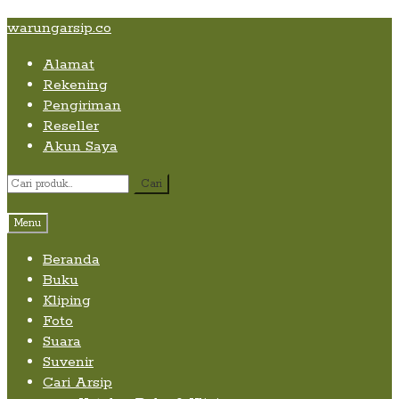
Skip
Skip
Skip
warungarsip.co
to
to
to
Alamat
content
navigation
content
Rekening
Pengiriman
Reseller
Akun Saya
Pencarian
Cari
untuk:
Menu
Beranda
Buku
Kliping
Foto
Suara
Suvenir
Cari Arsip