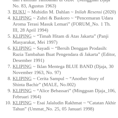
No. 83, Agustus 1963)
BUKU
~ Muhidin M. Dahlan ~
Inilah Resensi
(2020)
KLIPING
~ Zuhri & Baskoro ~ “Pencemaran Udara
Aroma Terasi Masuk Lemari” (FORUM_No. 1 Th.
III, 28 April 1994)
KLIPING
~ “Timah Hitam di Atas Jakarta” (Panji
Masyarakat, Mei 1997)
KLIPING
~ Sayadi ~ “Bersih Denggan Prodasih:
Razia Tambahan Buat Pengendara di Jakarta” (Editor,
Desember 1991)
KLIPING
~ Iklan Mentega BLUE BAND (Djaja, 30
November 1963, No. 97)
KLIPING
~ Cerita Sampul ~ “Another Story of
Shinta Bachir” (MALE, No.002)
KLIPING
~ “Alice Bebassari” (Mingguan Djaja_106,
Februari 1964)
KLIPING
~ Esai Jalaludin Rakhmat ~ “Catatan Akhir
Tahun” (Ummat_No. 25, 05 Januari 1998)