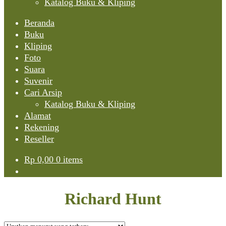
Katalog Buku & Kliping
Beranda
Buku
Kliping
Foto
Suara
Suvenir
Cari Arsip
Katalog Buku & Kliping
Alamat
Rekening
Reseller
Rp
0,00
0 items
Richard Hunt