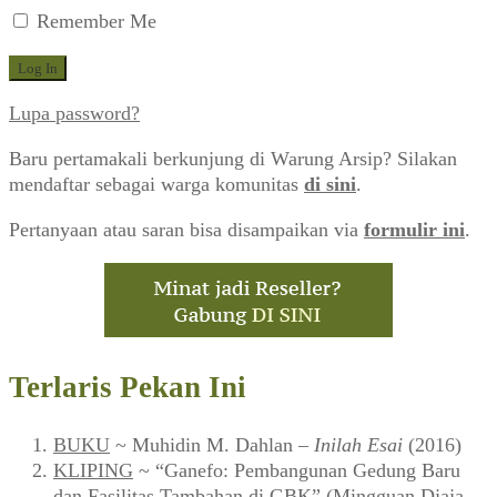
Remember Me
Lupa password?
Baru pertamakali berkunjung di Warung Arsip? Silakan
mendaftar sebagai warga komunitas
di sini
.
Pertanyaan atau saran bisa disampaikan via
formulir ini
.
Terlaris Pekan Ini
BUKU
~ Muhidin M. Dahlan –
Inilah Esai
(2016)
KLIPING
~ “Ganefo: Pembangunan Gedung Baru
dan Fasilitas Tambahan di GBK” (Mingguan Djaja