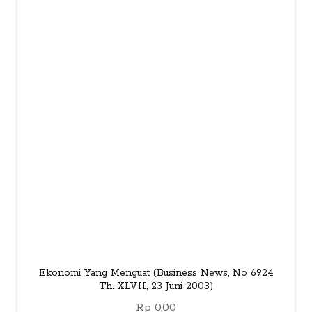
child
menu
Alamat
Rekening
Reseller
Ekonomi Yang Menguat (Business News, No 6924
Th. XLVII, 23 Juni 2003)
Rp
0,00