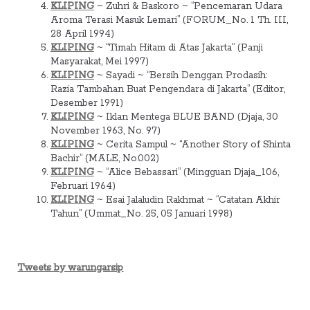
KLIPING
~ Zuhri & Baskoro ~ “Pencemaran Udara
Aroma Terasi Masuk Lemari” (FORUM_No. 1 Th. III,
28 April 1994)
KLIPING
~ “Timah Hitam di Atas Jakarta” (Panji
Masyarakat, Mei 1997)
KLIPING
~ Sayadi ~ “Bersih Denggan Prodasih:
Razia Tambahan Buat Pengendara di Jakarta” (Editor,
Desember 1991)
KLIPING
~ Iklan Mentega BLUE BAND (Djaja, 30
November 1963, No. 97)
KLIPING
~ Cerita Sampul ~ “Another Story of Shinta
Bachir” (MALE, No.002)
KLIPING
~ “Alice Bebassari” (Mingguan Djaja_106,
Februari 1964)
KLIPING
~ Esai Jalaludin Rakhmat ~ “Catatan Akhir
Tahun” (Ummat_No. 25, 05 Januari 1998)
Tweets by warungarsip