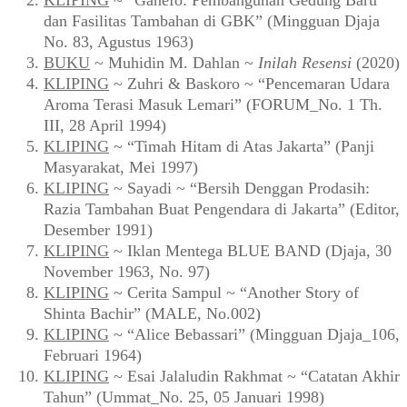
KLIPING
~ “Ganefo: Pembangunan Gedung Baru
dan Fasilitas Tambahan di GBK” (Mingguan Djaja
No. 83, Agustus 1963)
BUKU
~ Muhidin M. Dahlan ~
Inilah Resensi
(2020)
KLIPING
~ Zuhri & Baskoro ~ “Pencemaran Udara
Aroma Terasi Masuk Lemari” (FORUM_No. 1 Th.
III, 28 April 1994)
KLIPING
~ “Timah Hitam di Atas Jakarta” (Panji
Masyarakat, Mei 1997)
KLIPING
~ Sayadi ~ “Bersih Denggan Prodasih:
Razia Tambahan Buat Pengendara di Jakarta” (Editor,
Desember 1991)
KLIPING
~ Iklan Mentega BLUE BAND (Djaja, 30
November 1963, No. 97)
KLIPING
~ Cerita Sampul ~ “Another Story of
Shinta Bachir” (MALE, No.002)
KLIPING
~ “Alice Bebassari” (Mingguan Djaja_106,
Februari 1964)
KLIPING
~ Esai Jalaludin Rakhmat ~ “Catatan Akhir
Tahun” (Ummat_No. 25, 05 Januari 1998)