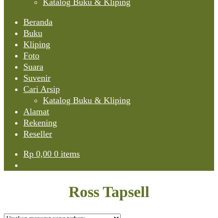
Katalog Buku & Kliping
Beranda
Buku
Kliping
Foto
Suara
Suvenir
Cari Arsip
Katalog Buku & Kliping
Alamat
Rekening
Reseller
Rp
0,00
0 items
Ross Tapsell