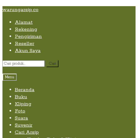
Skip
Skip
Skip
warungarsip.co
to
to
to
Alamat
content
navigation
content
Rekening
Pengiriman
Reseller
Akun Saya
Pencarian
Cari
untuk:
Menu
Beranda
Buku
Kliping
Foto
Suara
Suvenir
Cari Arsip