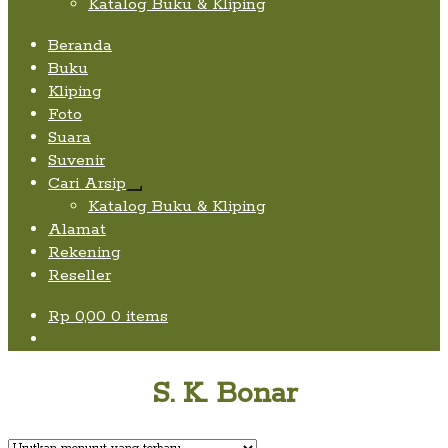
Katalog Buku & Kliping
Beranda
Buku
Kliping
Foto
Suara
Suvenir
Cari Arsip
Expand
Katalog Buku & Kliping
child
Alamat
menu
Rekening
Reseller
Rp
0,00
0 items
S. K. Bonar