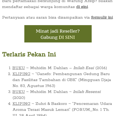
Baru pertamakali berkunjung di Warung Arsip? Silakan
mendaftar sebagai warga komunitas
di sini
.
Pertanyaan atau saran bisa disampaikan via
formulir ini
.
Terlaris Pekan Ini
BUKU
~ Muhidin M. Dahlan –
Inilah Esai
(2016)
KLIPING
~ “Ganefo: Pembangunan Gedung Baru
dan Fasilitas Tambahan di GBK” (Mingguan Djaja
No. 83, Agustus 1963)
BUKU
~ Muhidin M. Dahlan ~
Inilah Resensi
(2020)
KLIPING
~ Zuhri & Baskoro ~ “Pencemaran Udara
Aroma Terasi Masuk Lemari” (FORUM_No. 1 Th.
III, 28 April 1994)