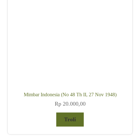
child
menu
Alamat
Rekening
Reseller
Mimbar Indonesia (No 48 Th II, 27 Nov 1948)
Rp
20.000,00
Troli