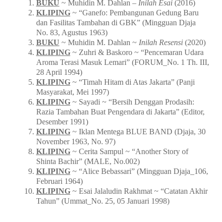
BUKU
~ Muhidin M. Dahlan –
Inilah Esai
(2016)
KLIPING
~ “Ganefo: Pembangunan Gedung Baru
dan Fasilitas Tambahan di GBK” (Mingguan Djaja
No. 83, Agustus 1963)
BUKU
~ Muhidin M. Dahlan ~
Inilah Resensi
(2020)
KLIPING
~ Zuhri & Baskoro ~ “Pencemaran Udara
Aroma Terasi Masuk Lemari” (FORUM_No. 1 Th. III,
28 April 1994)
KLIPING
~ “Timah Hitam di Atas Jakarta” (Panji
Masyarakat, Mei 1997)
KLIPING
~ Sayadi ~ “Bersih Denggan Prodasih:
Razia Tambahan Buat Pengendara di Jakarta” (Editor,
Desember 1991)
KLIPING
~ Iklan Mentega BLUE BAND (Djaja, 30
November 1963, No. 97)
KLIPING
~ Cerita Sampul ~ “Another Story of
Shinta Bachir” (MALE, No.002)
KLIPING
~ “Alice Bebassari” (Mingguan Djaja_106,
Februari 1964)
KLIPING
~ Esai Jalaludin Rakhmat ~ “Catatan Akhir
Tahun” (Ummat_No. 25, 05 Januari 1998)