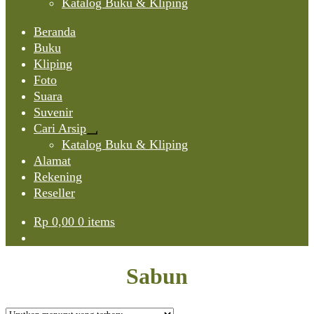
Katalog Buku & Kliping
Beranda
Buku
Kliping
Foto
Suara
Suvenir
Cari Arsip
Expand
Katalog Buku & Kliping
child
Alamat
menu
Rekening
Reseller
Rp
0,00
0 items
Sabun