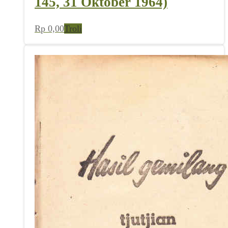
145, 31 Oktober 1964)
Rp
0,00
Troli