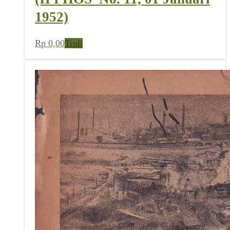
1952)
Rp
0,00
Troli