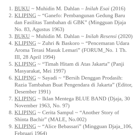
BUKU
~ Muhidin M. Dahlan –
Inilah Esai
(2016)
KLIPING
~ “Ganefo: Pembangunan Gedung Baru
dan Fasilitas Tambahan di GBK” (Mingguan Djaja
No. 83, Agustus 1963)
BUKU
~ Muhidin M. Dahlan ~
Inilah Resensi
(2020)
KLIPING
~ Zuhri & Baskoro ~ “Pencemaran Udara
Aroma Terasi Masuk Lemari” (FORUM_No. 1 Th.
III, 28 April 1994)
KLIPING
~ “Timah Hitam di Atas Jakarta” (Panji
Masyarakat, Mei 1997)
KLIPING
~ Sayadi ~ “Bersih Denggan Prodasih:
Razia Tambahan Buat Pengendara di Jakarta” (Editor,
Desember 1991)
KLIPING
~ Iklan Mentega BLUE BAND (Djaja, 30
November 1963, No. 97)
KLIPING
~ Cerita Sampul ~ “Another Story of
Shinta Bachir” (MALE, No.002)
KLIPING
~ “Alice Bebassari” (Mingguan Djaja_106,
Februari 1964)