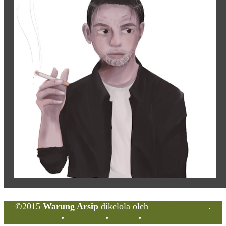
©2015
Warung Arsip
dikelola oleh
Indonesia Buku
.
Tentang
•
Peta Situs
•
Kerani
•
Privacy Policy