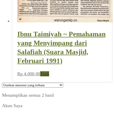
Ibnu Taimiyah ~ Pemahaman
yang Menyimpang dari
Salafiah (Suara Masjid,
Februari 1991)
Rp
4.000,00
Troli
Diurutkan
Menampilkan semua 2 hasil
menurut
Akun Saya
yang
terbaru