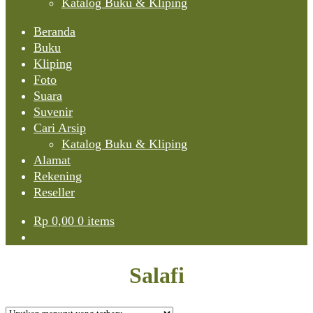
Katalog Buku & Kliping
Beranda
Buku
Kliping
Foto
Suara
Suvenir
Cari Arsip
Katalog Buku & Kliping
Alamat
Rekening
Reseller
Rp
0,00
0 items
Salafi